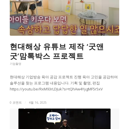
현대해상 유튜브 제작 ‘굿앤
굿’맘톡박스 프로젝트
기업촬영
현대해상 기업방송 육아 공감 프로젝트 진행 육아 고민을 공감하며
솔루션을 찾는 프로그램 내용입니다. 기획 및 촬영, 편집
https://youtu.be/RxM93rLDJuk?si=tQhAw4YygMF5r5xV
0 코멘트
/
4월 16, 2025