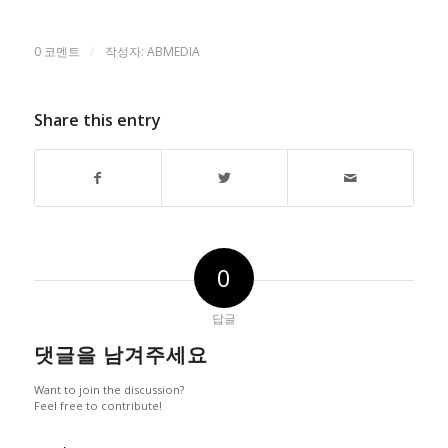
Link
/
0 코멘트
작성자:
ABMEDIA
Share this entry
0
답글
댓글을 남겨주세요
Want to join the discussion?
Feel free to contribute!