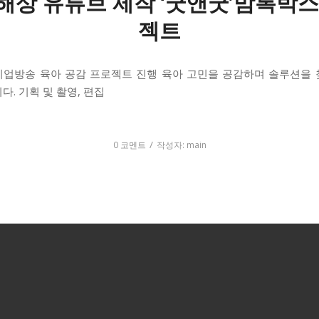
해상 유튜브 제작 ‘굿앤굿’맘톡박스
젝트
기업방송 육아 공감 프로젝트 진행 육아 고민을 공감하며 솔루션을 
다. 기획 및 촬영, 편집
py
nk
/
0 코멘트
작성자:
main